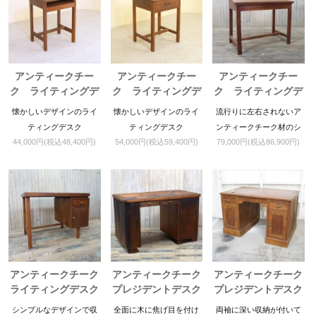
アンティークチー
アンティークチー
アンティークチー
ク ライティングデ
ク ライティングデ
ク ライティングデ
スク
スク
スク
懐かしいデザインのライ
懐かしいデザインのライ
流行りに左右されないア
ティングデスク
ティングデスク
ンティークチーク材のシ
44,000円(税込48,400円)
54,000円(税込59,400円)
79,000円(税込86,900円)
ンプルなライティングデ
スクです。
アンティークチーク
アンティークチーク
アンティークチーク
ライティングデスク
プレジデントデスク
プレジデントデスク
シンプルなデザインで収
全面に木に焦げ目を付け
両袖に深い収納が付いて