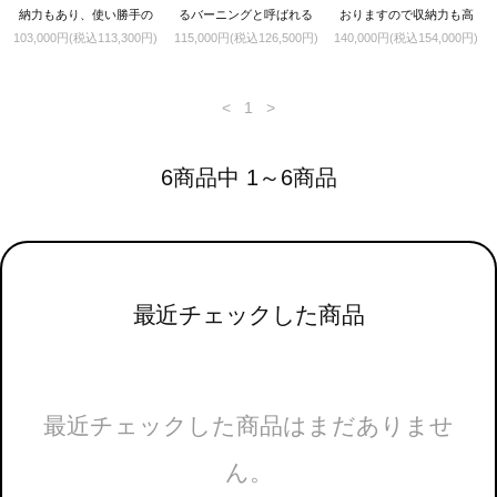
納力もあり、使い勝手の
るバーニングと呼ばれる
おりますので収納力も高
103,000円(税込113,300円)
115,000円(税込126,500円)
140,000円(税込154,000円)
良いデスクです。
特殊な技法が施されてお
く使い勝手抜群です。
ります。
<
1
>
6商品中 1～6商品
最近チェックした商品
最近チェックした商品はまだありませ
ん。