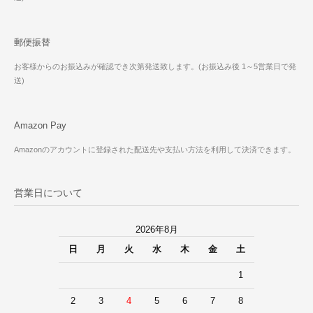
郵便振替
お客様からのお振込みが確認でき次第発送致します。(お振込み後 1～5営業日で発
送)
Amazon Pay
Amazonのアカウントに登録された配送先や支払い方法を利用して決済できます。
営業日について
2026年8月
日
月
火
水
木
金
土
1
2
3
4
5
6
7
8