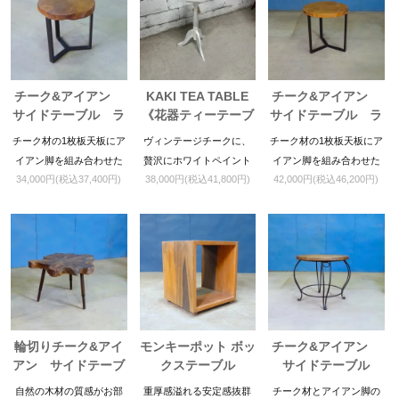
チーク&アイアン
KAKI TEA TABLE
チーク&アイアン
サイドテーブル ラ
《花器ティーテーブ
サイドテーブル ラ
ウンドＭ
ル》
ウンドＬ
チーク材の1枚板天板にア
ヴィンテージチークに、
チーク材の1枚板天板にア
イアン脚を組み合わせた
贅沢にホワイトペイント
イアン脚を組み合わせた
34,000円(税込37,400円)
38,000円(税込41,800円)
42,000円(税込46,200円)
サイドテーブル。コンパ
を施した花器用のラウン
サイドテーブル。コンパ
クトで移動も便利。
ドティーテーブルです。
クトで移動も便利。
輪切りチーク&アイ
モンキーポット ボッ
チーク&アイアン
アン サイドテーブ
クステーブル
サイドテーブル
ル
自然の木材の質感がお部
重厚感溢れる安定感抜群
チーク材とアイアン脚の