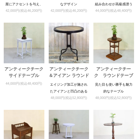
屋にアクセントを与え、
なデザイン
組み合わせが高級感漂う
42,000円(税込46,200円)
42,000円(税込46,200円)
44,000円(税込48,400円)
経年変化も楽しめるテー
サイドテーブル。コンパ
ブルです。
クトで移動もラク。ガー
デニングやディスプレイ
に最適です。
アンティークチーク
アンティークチーク
アンティークチー
サイドテーブル
＆アイアン ラウンド
ク ラウンドテーブ
テーブル
ル
44,000円(税込48,400円)
エイジング加工が施され
見た目も使い勝手も魅力
たアイアンと凹凸のある
的なテーブル
48,000円(税込52,800円)
48,000円(税込52,800円)
原木を使用した天板が相
性抜群のテーブルです。