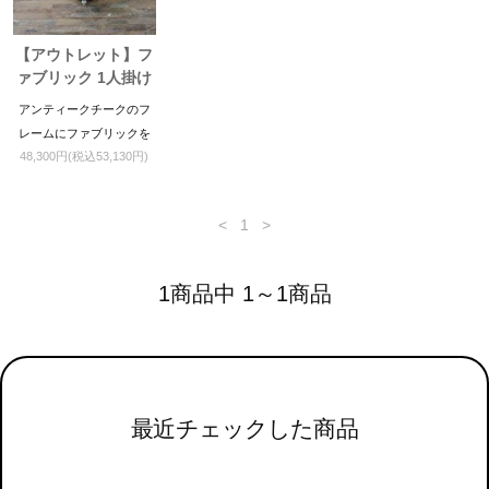
【アウトレット】フ
ァブリック 1人掛け
ソファ
アンティークチークのフ
レームにファブリックを
48,300円(税込53,130円)
組み合わせた一人掛けソ
ファです。
<
1
>
1商品中 1～1商品
最近チェックした商品