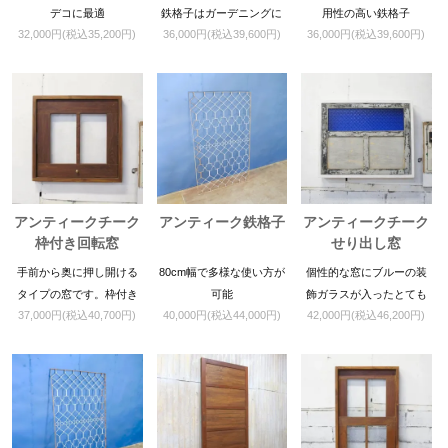
デコに最適
鉄格子はガーデニングに
用性の高い鉄格子
32,000円(税込35,200円)
36,000円(税込39,600円)
36,000円(税込39,600円)
最適
アンティークチーク
アンティーク鉄格子
アンティークチーク
枠付き回転窓
せり出し窓
手前から奥に押し開ける
80cm幅で多様な使い方が
個性的な窓にブルーの装
タイプの窓です。枠付き
可能
飾ガラスが入ったとても
37,000円(税込40,700円)
40,000円(税込44,000円)
42,000円(税込46,200円)
の商品ですので壁にその
珍しいアイテムですので
まま固定可能となってい
店舗什器等にも如何でし
ます。
ょうか。