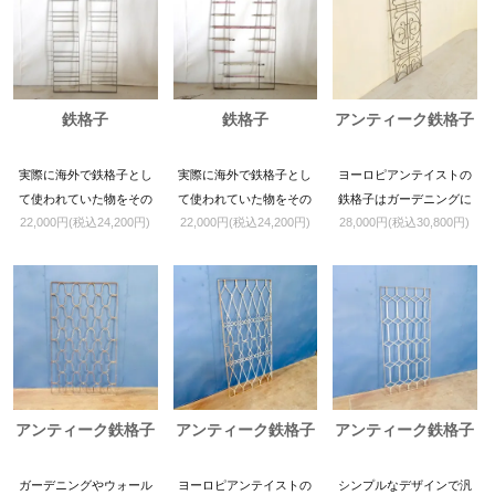
鉄格子
鉄格子
アンティーク鉄格子
実際に海外で鉄格子とし
実際に海外で鉄格子とし
ヨーロピアンテイストの
て使われていた物をその
て使われていた物をその
鉄格子はガーデニングに
22,000円(税込24,200円)
22,000円(税込24,200円)
28,000円(税込30,800円)
まま輸入しております。
まま輸入しております。
最適
塗装は剥げていますがア
塗装は剥げていますがア
イアン自体に腐食はな
イアン自体に腐食はな
く、非常に状態の良いア
く、非常に状態の良いア
イテムです。
イテムです。
アンティーク鉄格子
アンティーク鉄格子
アンティーク鉄格子
ガーデニングやウォール
ヨーロピアンテイストの
シンプルなデザインで汎