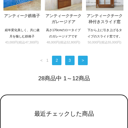
アンティーク鉄格子
アンティークチーク
アンティークチーク
ガレージドア
枠付きスライド窓
経年変化美しく、共に歳
高さ170cmのロータイプ
下から上に引き上げるタ
月を愉しむ鉄格子
のガレージドアです
イプのスライド窓です。
43,000円(税込47,300円)
48,000円(税込52,800円)
50,000円(税込55,000円)
枠付きの商品ですので壁
にそのまま固定可能とな
っています。
<
1
2
3
>
28商品中 1～12商品
最近チェックした商品