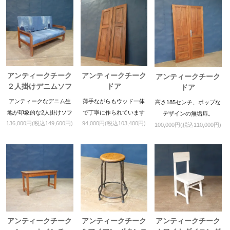
アンティークチーク
アンティークチーク
アンティークチーク
２人掛けデニムソフ
ドア
ドア
ァ
アンティークなデニム生
薄手ながらもウッド一体
高さ185センチ、ポップな
地が印象的な2人掛けソフ
で丁寧に作られています
デザインの無垢扉。
136,000円(税込149,600円)
94,000円(税込103,400円)
ァ
100,000円(税込110,000円)
アンティークチーク
アンティークチーク
アンティークチーク