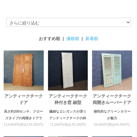
おすすめ順 |
価格順
|
新着順
アンティークチーク
アンティークチーク
アンティークチーク
ドア
枠付き窓 細型
両開きルーバードア
高さ約200センチ、クロー
繊細なエレガンスが漂う
個性的なグリーンカラー
ズタイプの両開きドアで
アンティークチークの枠
が魅力
113,000円(税込124,300円)
71,000円(税込78,100円)
59,000円(税込64,900円)
す。
付き窓