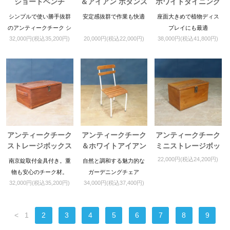
ショートベンチ
＆アイアン ボタンス
ホワイトダイニング
ツール
チェア
シンプルで使い勝手抜群
安定感抜群で作業も快適
座面大きめで植物ディス
のアンティークチーク シ
プレイにも最適
32,000円(税込35,200円)
20,000円(税込22,000円)
38,000円(税込41,800円)
ョートベンチ
アンティークチーク
アンティークチーク
アンティークチーク
ストレージボックス
＆ホワイトアイアン
ミニストレージボッ
ガーデニングチェア
クス
22,000円(税込24,200円)
南京錠取付金具付き。重
自然と調和する魅力的な
物も安心のチーク材。
ガーデニングチェア
32,000円(税込35,200円)
34,000円(税込37,400円)
<
1
2
3
4
5
6
7
8
9