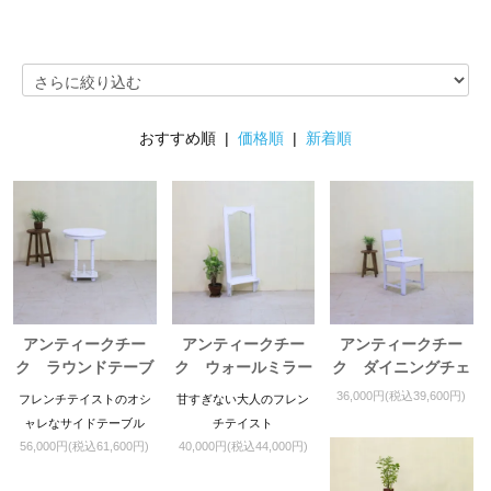
おすすめ順 |
価格順
|
新着順
アンティークチー
アンティークチー
アンティークチー
ク ラウンドテーブ
ク ウォールミラー
ク ダイニングチェ
ル
ア
36,000円(税込39,600円)
フレンチテイストのオシ
甘すぎない大人のフレン
ャレなサイドテーブル
チテイスト
56,000円(税込61,600円)
40,000円(税込44,000円)