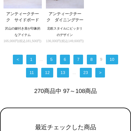
アンティークチー
アンティークチー
ク サイドボード
ク ダイニングテー
ブル
沢山の鍵付き扉が印象的
北欧スタイルにピッタリ
なアイテム
のデザイン
165,000円(税込181,500円)
136,000円(税込149,600円)
<
1
...
5
6
7
8
9
10
11
12
13
...
23
>
270商品中 97～108商品
最近チェックした商品