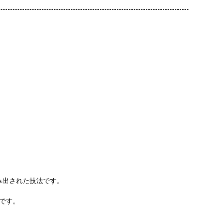
み出された技法です。
板です。