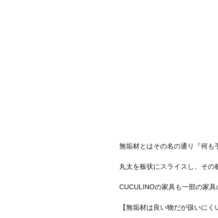
無垢材とはその名の通り『何も
丸太を板状にスライスし、その
CUCULINOの家具も一部の
【無垢材は良い物だが扱いにく