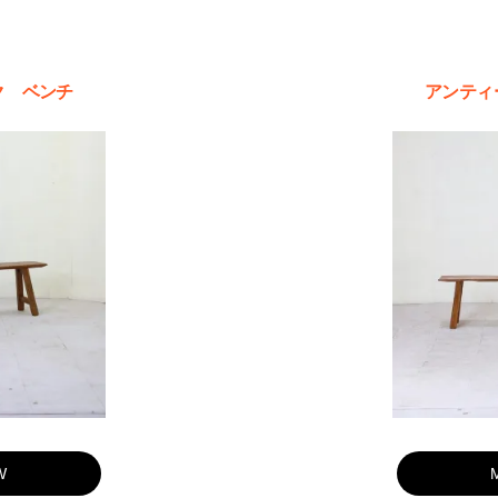
ク ベンチ
アンティ
W