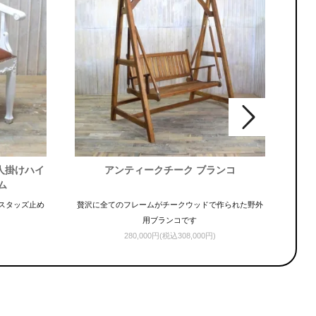
人掛けハイ
アンティークチーク ブランコ
アン
ム
スタッズ止め
贅沢に全てのフレームがチークウッドで作られた野外
ホワ
用ブランコです
280,000円(税込308,000円)