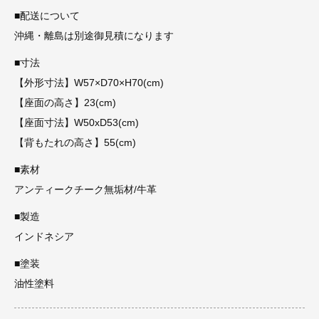
■配送について
沖縄・離島は別途御見積になります
■寸法
【外形寸法】W57×D70×H70(cm)
【座面の高さ】23(cm)
【座面寸法】W50xD53(cm)
【背もたれの高さ】55(cm)
■素材
アンティークチーク無垢材/牛革
■製造
インドネシア
■塗装
油性塗料