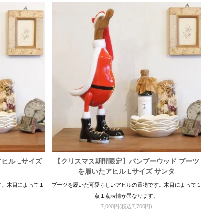
ヒル Lサイズ
【クリスマス期間限定】バンブーウッド ブーツ
を履いたアヒル Lサイズ サンタ
す。木目によって１
ブーツを履いた可愛らしいアヒルの置物です。木目によって１
。
点１点表情が異なります。
7,000円(税込7,700円)