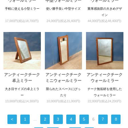
ウォールミラー
中型ウォールミラー
ウォールミラー
手軽に使える小型ミラー
使い勝手良い中型サイズ
重厚感抜群の大きめデザ
イン
17,000円(税込18,700円)
24,000円(税込26,400円)
44,000円(税込48,400円)
アンティークチーク
アンティークチーク
アンティークチーク
卓上ミラー
ミニウォールミラー
ウォールミラー
大き目サイズの卓上ミラ
限られたスペースにぴっ
チーク無垢材を使用した
ー
たり
ウォールミラー
13,000円(税込14,300円)
10,000円(税込11,000円)
22,000円(税込24,200円)
<
1
...
2
3
4
5
6
7
8