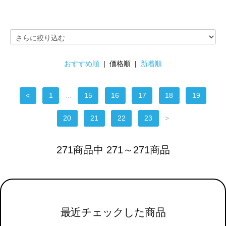
おすすめ順
| 価格順 |
新着順
<
1
...
15
16
17
18
19
20
21
22
23
>
271商品中 271～271商品
最近チェックした商品