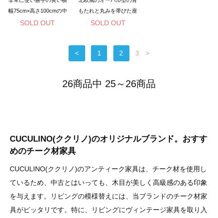
幅75cm×高さ100cmの中
もたれと丸みを帯びた座
型サイズとなっておりま
面が印象的です
SOLD OUT
SOLD OUT
す。
<
1
2
3
>
26商品中 25～26商品
CUCULINO(ククリノ)のオリジナルブランド。おすす
めのチーク材家具
CUCULINO(ククリノ)のアンティーク家具は、チーク材を使用し
ているため、中古とはいっても、木目が美しく高級感のある印象
を与えます。リビングの模様替えには、当ブランドのチーク材家
具がピッタリです。特に、リビングにヴィンテージ家具を取り入