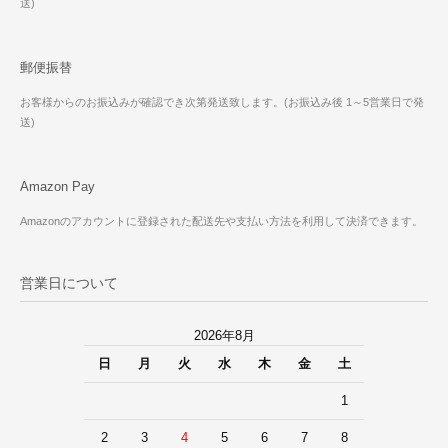
送)
郵便振替
お客様からのお振込みが確認でき次第発送致します。(お振込み後 1～5営業日で発
送)
Amazon Pay
Amazonのアカウントに登録された配送先や支払い方法を利用して決済できます。
営業日について
2026年8月
日
月
火
水
木
金
土
1
2
3
4
5
6
7
8