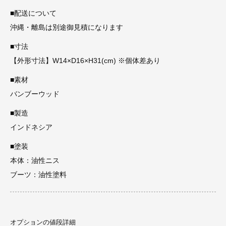
■配送について
沖縄・離島は別途御見積になります
■寸法
【外形寸法】W14×D16×H31(cm) ※個体差あり
■素材
バンブーウッド
■製造
インドネシア
■塗装
本体：油性ニス
ブーツ：油性塗料
オプションの値段詳細