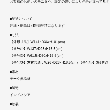
お客様のお使いのモニタや、設定の違いにより色合が違って見え
■配送について
沖縄・離島は別途御見積になります
■寸法
【外形寸法】W141×D36xH101(cm)
【番号①】W137×D28xH16.5(cm)
【番号②】W61.5×D30xH16.5(cm)
【番号③】左右共通：W26×D28xH18.5(cm) 【番号④】3段共通：W44
■素材
チーク無垢材
■製造
インドネシア
■塗装