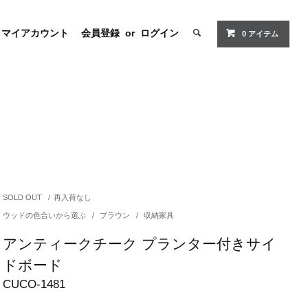
マイアカウント
会員登録
or
ログイン
0 アイテム
SOLD OUT
/
再入荷なし
ウッドの色合いから選ぶ
/
ブラウン
/
収納家具
アンティークチーク プランター付きサイ
ドボード
CUCO-1481