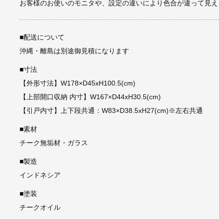
お客様のお使いのモニタや、設定の違いにより色合が違って見え
■配送について
沖縄・離島は別途御見積になります
■寸法
【外形寸法】W178×D45xH100.5(cm)
【上部開口収納 内寸】W167×D44xH30.5(cm)
【引戸内寸】上下段共通：W83×D38.5xH27(cm)※左右共通
■素材
チーク無垢材・ガラス
■製造
インドネシア
■塗装
チークオイル