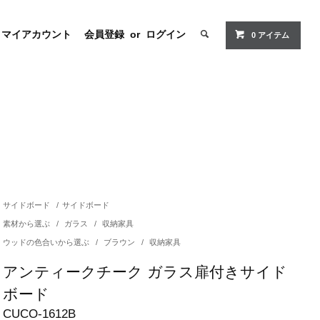
マイアカウント
会員登録
or
ログイン
0 アイテム
サイドボード
/
サイドボード
素材から選ぶ
/
ガラス
/
収納家具
ウッドの色合いから選ぶ
/
ブラウン
/
収納家具
アンティークチーク ガラス扉付きサイド
ボード
CUCO-1612B