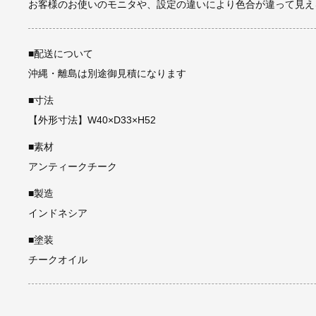
お客様のお使いのモニタや、設定の違いにより色合が違って見え
■配送について
沖縄・離島は別途御見積になります
■寸法
【外形寸法】W40×D33×H52
■素材
アンティークチーク
■製造
インドネシア
■塗装
チークオイル