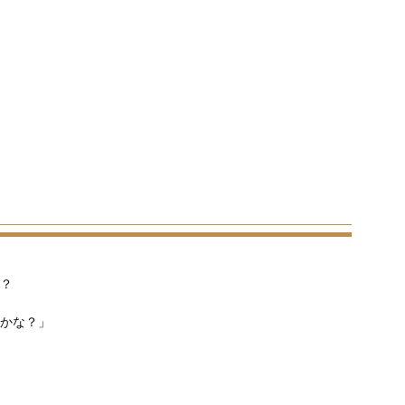
？
かな？」