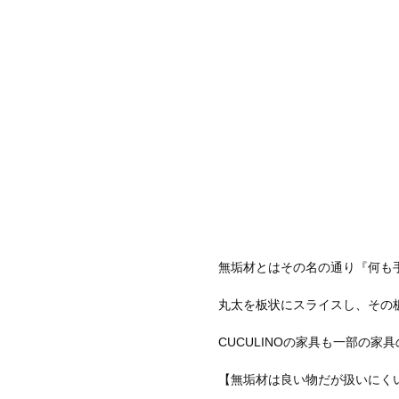
無垢材とはその名の通り『何も
丸太を板状にスライスし、その
CUCULINOの家具も一部の
【無垢材は良い物だが扱いにく