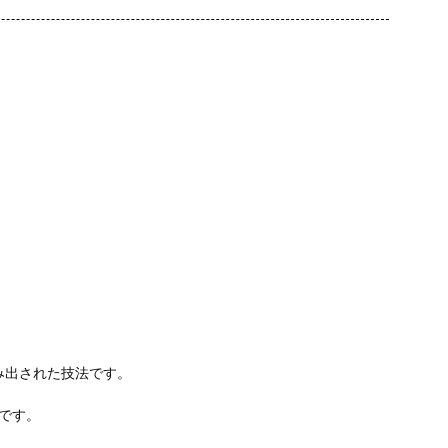
み出された技法です。
板です。