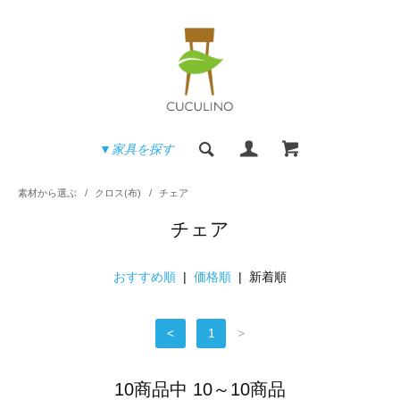
▼家具を探す
素材から選ぶ
/
クロス(布)
/
チェア
チェア
おすすめ順
|
価格順
| 新着順
<
1
>
10商品中 10～10商品