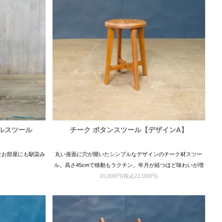
ルスツール
チーク ボタンスツール【デザインA】
なお部屋にも馴染み
丸い座面に穴が開いたシンプルなデザインのチーク材スツー
ル。高さ45cmで移動もラクチン。年月が経つほど味わいが増
20,000円(税込22,000円)
していきます。