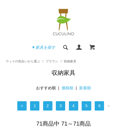
▼家具を探す
ウッドの色合いから選ぶ
/
ブラウン
/
収納家具
収納家具
おすすめ順 |
価格順
|
新着順
<
1
2
3
4
5
6
>
71商品中 71～71商品