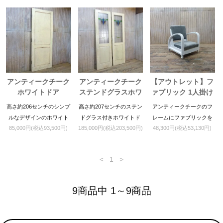
ょうか。
アンティークチーク
アンティークチーク
【アウトレット】フ
ホワイトドア
ステンドグラスホワ
ァブリック 1人掛け
イトドア
ソファ
高さ約206センチのシンプ
高さ約207センチのステン
アンティークチークのフ
ルなデザインのホワイト
ドグラス付きホワイトド
レームにファブリックを
85,000円(税込93,500円)
185,000円(税込203,500円)
48,300円(税込53,130円)
ドアです。
アです。
組み合わせた一人掛けソ
ファです。
<
1
>
9商品中 1～9商品