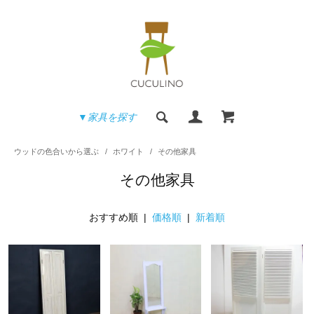
▼家具を探す
ウッドの色合いから選ぶ
/
ホワイト
/
その他家具
その他家具
おすすめ順 |
価格順
|
新着順