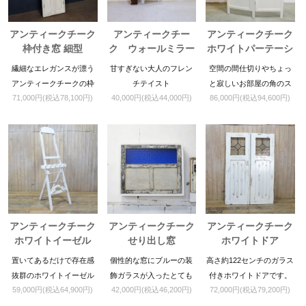
アンティークチーク
アンティークチー
アンティークチーク
枠付き窓 細型
ク ウォールミラー
ホワイトパーテーシ
ョン
繊細なエレガンスが漂う
甘すぎない大人のフレン
空間の間仕切りやちょっ
アンティークチークの枠
チテイスト
と寂しいお部屋の角のス
71,000円(税込78,100円)
40,000円(税込44,000円)
86,000円(税込94,600円)
付き窓
ペースなどにピッタリの
パーテーションです。
アンティークチーク
アンティークチーク
アンティークチーク
ホワイトイーゼル
せり出し窓
ホワイトドア
置いてあるだけで存在感
個性的な窓にブルーの装
高さ約122センチのガラス
抜群のホワイトイーゼル
飾ガラスが入ったとても
付きホワイトドアです。
59,000円(税込64,900円)
42,000円(税込46,200円)
72,000円(税込79,200円)
です
珍しいアイテムですので
店舗什器等にも如何でし