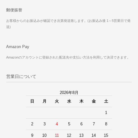
郵便振替
お客様からのお振込みが確認でき次第発送致します。(お振込み後 1～5営業日で発
送)
Amazon Pay
Amazonのアカウントに登録された配送先や支払い方法を利用して決済できます。
営業日について
2026年8月
日
月
火
水
木
金
土
1
2
3
4
5
6
7
8
9
10
11
12
13
14
15