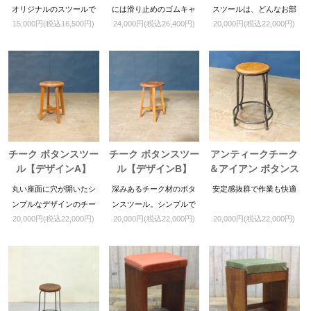
イト
オリジナルのスツールで
には滑り止めのゴムキャ
スツールは、どんなお部
15,000円(税込16,500円)
24,000円(税込26,400円)
20,000円(税込22,000円)
す。接地面にはラバーキ
ップが付いております。1
屋にも馴染みます
ャップが付いていますの
00～105cm程度のカウン
で床を傷つける心配もあ
ターを目安にお使いいた
りません。
だけると丁度良いかと思
います。
チーク ボタンスツー
チーク ボタンスツー
アンティークチーク
ル【デザインA】
ル【デザインB】
＆アイアン ボタンス
ツール
丸い座面に穴が開いたシ
深みあるチーク材のボタ
安定感抜群で作業も快適
ンプルなデザインのチー
ンスツール。シンプルで
20,000円(税込22,000円)
20,000円(税込22,000円)
20,000円(税込22,000円)
ク材スツール。高さ45cm
使いやすく、経年変化も
で移動もラクチン。年月
美しい一点です。
が経つほど味わいが増し
ていきます。