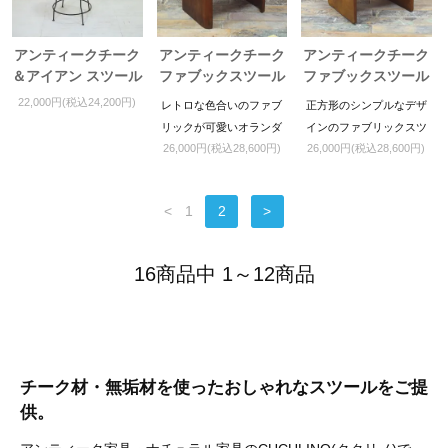
アンティークチーク
アンティークチーク
アンティークチーク
＆アイアン スツール
ファブックスツール
ファブックスツール
メープル
グリーン
22,000円(税込24,200円)
レトロな色合いのファブ
正方形のシンプルなデザ
リックが可愛いオランダ
インのファブリックスツ
26,000円(税込28,600円)
26,000円(税込28,600円)
テイストのスツールで
ールです。
す。
<
1
2
>
16商品中 1～12商品
チーク材・無垢材を使ったおしゃれなスツールをご提
供。