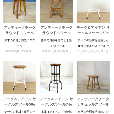
アンティークチーク
アンティークチーク
チーク＆アイアン サ
ラウンドスツール
ラウンドスツール
ークルスツール50c
m ブラウン＆ホワイ
原木の質感が際立つスツ
原木の質感をそのまま楽
チークの新材を使用した
ト
ール
しむスツール
オリジナルのスツールで
20,000円(税込22,000円)
20,000円(税込22,000円)
15,000円(税込16,500円)
す。接地面にはラバーキ
ャップが付いていますの
で床を傷つける心配もあ
りません。
チーク＆アイアン サ
チーク＆アイアン サ
アンティークチーク
ークルスツール50c
ークルスツール74c
ナチュラルスツール
m ナチュラル＆ホワ
m
チークの新材を使用した
本体はアイアンで接地部
自然な色調が特徴のこの