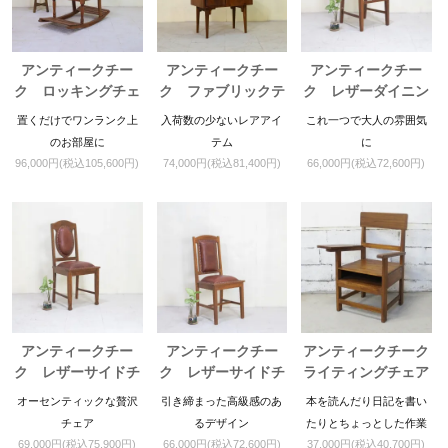
アンティークチー
アンティークチー
アンティークチー
ク ロッキングチェ
ク ファブリックテ
ク レザーダイニン
ア
レフォンチェア
グチェア
置くだけでワンランク上
入荷数の少ないレアアイ
これ一つで大人の雰囲気
のお部屋に
テム
に
96,000円(税込105,600円)
74,000円(税込81,400円)
66,000円(税込72,600円)
アンティークチー
アンティークチー
アンティークチーク
ク レザーサイドチ
ク レザーサイドチ
ライティングチェア
ェア
ェア
オーセンティックな贅沢
引き締まった高級感のあ
本を読んだり日記を書い
チェア
るデザイン
たりとちょっとした作業
69,000円(税込75,900円)
66,000円(税込72,600円)
37,000円(税込40,700円)
にピッタリ。