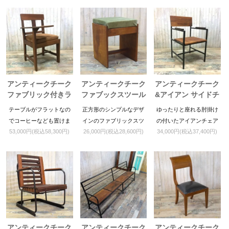
を書いたりとちょっとし
た作業にピッタリです。
アンティークチーク
アンティークチーク
アンティークチーク
ファブリック付きラ
ファブックスツール
&アイアン サイドチ
イティングチェア
グリーン
ェア
テーブルがフラットなの
正方形のシンプルなデザ
ゆったりと座れる肘掛け
でコーヒーなども置けま
インのファブリックスツ
の付いたアイアンチェア
53,000円(税込58,300円)
26,000円(税込28,600円)
34,000円(税込37,400円)
す。
ールです。
です
アンティークチーク
アンティークチーク
アンティークチーク