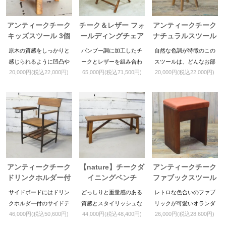
アンティークチーク
チーク＆レザー フォ
アンティークチーク
キッズスツール 3個
ールディングチェア
ナチュラルスツール
セット
原木の質感をしっかりと
バンブー調に加工したチ
自然な色調が特徴のこの
感じられるように凹凸や
ークとレザーを組み合わ
スツールは、どんなお部
20,000円(税込22,000円)
65,000円(税込71,500円)
20,000円(税込22,000円)
削れた跡などもそのまま
せたフォールディングチ
屋にも馴染みます
使用しています。
ェアです。
アンティークチーク
【nature】チークダ
アンティークチーク
ドリンクホルダー付
イニングベンチ
ファブックスツール
きライティングチェ
メープル
サイドボードにはドリン
どっしりと重量感のある
レトロな色合いのファブ
ア
クホルダー付のサイドテ
質感とスタイリッシュな
リックが可愛いオランダ
46,000円(税込50,600円)
44,000円(税込48,400円)
26,000円(税込28,600円)
ーブルが付いております
デザインが調和した使い
テイストのスツールで
ので、 本を読んだり日記
勝手の良いアイテム。
す。