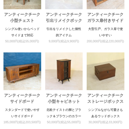
アンティークチーク
アンティークチーク
アンティークチーク
小型チェスト
引出リメイクボック
ガラス扉付きサイド
ス
ボード
シングル使いからベッド
引出をリメイクした個性
大型引戸、ガラス扉で使
サイドまで対応
的アイテム
いやすい
50,000円(税込55,000円)
9,000円(税込9,900円)
200,000円(税込220,000円)
アンティークチーク
アンティークチーク
アンティークチーク
サイドボード
小型キャビネット
ストレージボックス
スタンダードで使いやす
北欧テイストの脚とブラ
シンプルながら可愛さも
いサイドボード
ック＆ブラウンのカラー
あるウッドボックス
185,000円(税込203,500円)
50,000円(税込55,000円)
30,000円(税込33,000円)
が魅力的